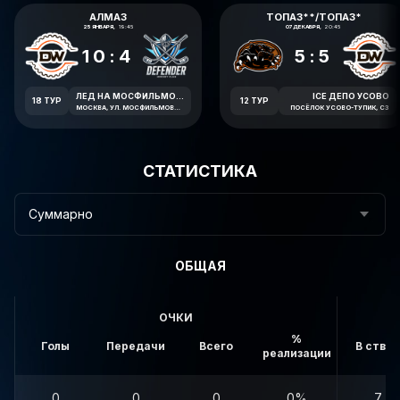
АЛМАЗ
ТОПАЗ**/ТОПАЗ*
25 ЯНВАРЯ,
19:45
07 ДЕКАБРЯ,
20:45
10:4
5:5
ЛЕД НА МОСФИЛЬМОВСКОЙ
ICE ДЕПО УСОВО
18 ТУР
12 ТУР
МОСКВА, УЛ. МОСФИЛЬМОВСКАЯ 41К2
ПОСЁЛОК УСОВО-ТУПИК, С3
СТАТИСТИКА
Суммарно
ОБЩАЯ
ОЧКИ
%
Голы
Передачи
Всего
В створ
реализации
0
0
0
0%
7