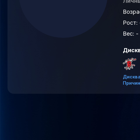
Личны
Возра
Рост: 
Вес: -
Диск
Дискв
Причин