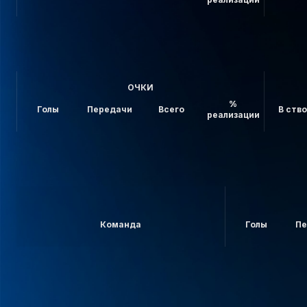
ОЧКИ
%
Голы
Передачи
Всего
В ств
реализации
Команда
Голы
Пе