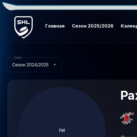
Главная
Сезон 2025/2026
Кален
Сезон
Сезон 2024/2025
Ра
РИ