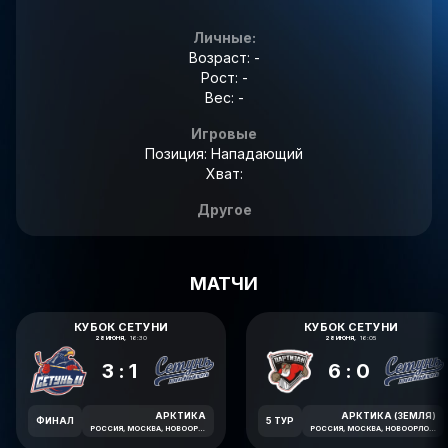
Личные:
Возраст: -
Рост: -
Вес: -
Игровые
Позиция: Нападающий
Хват:
Другое
МАТЧИ
КУБОК СЕТУНИ
КУБОК СЕТУНИ
28 ИЮНЯ,
16:30
28 ИЮНЯ,
16:05
3:1
6:0
АРКТИКА
АРКТИКА (ЗЕМЛЯ)
ФИНАЛ
5 ТУР
РОССИЯ, МОСКВА, НОВООРЛОВСКАЯ УЛИЦА, 7В
РОССИЯ, МОСКВА, НОВООРЛОВСКАЯ УЛИЦА, 7В