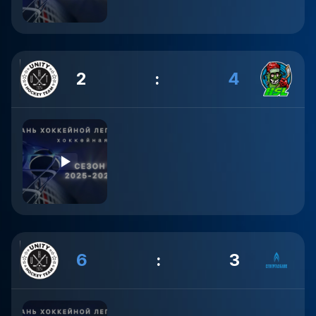
2
:
4
6
:
3