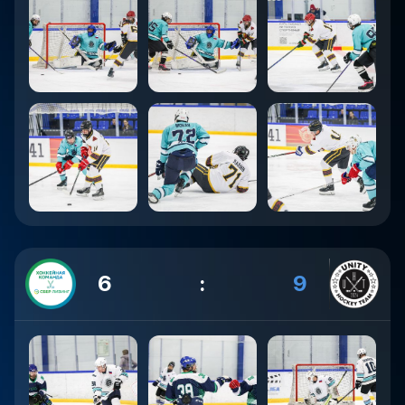
6
:
9