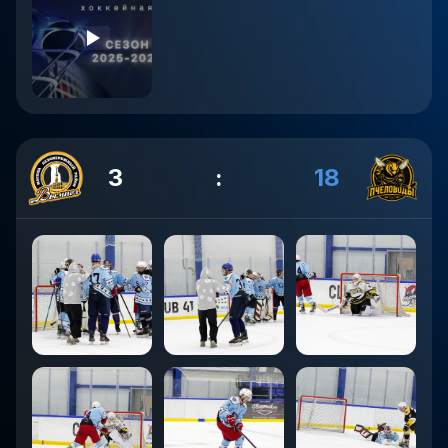
3
:
18