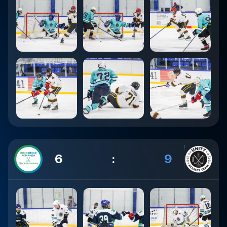
6
:
9