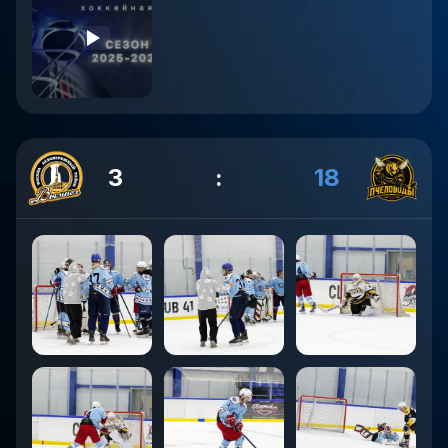
3
:
18