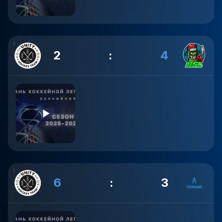
2
:
4
6
:
3