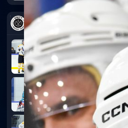
0
:
5