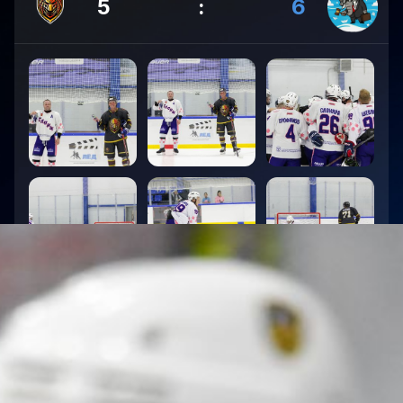
5
:
6