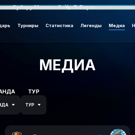
Субару Москва
0
5
Варяг
дарь
Турниры
Статистика
Легенды
Медиа
Н
МЕДИА
АНДА
ТУР
НДА
ТУР