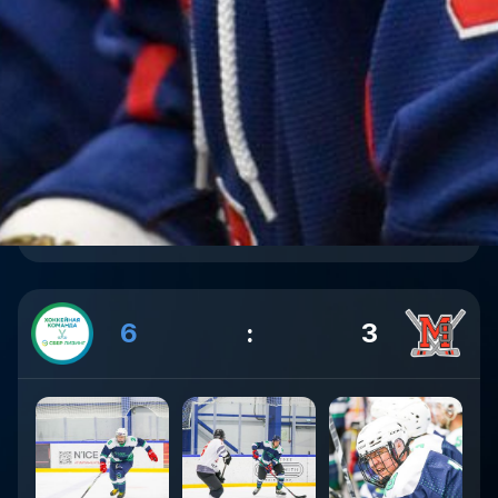
6
:
3