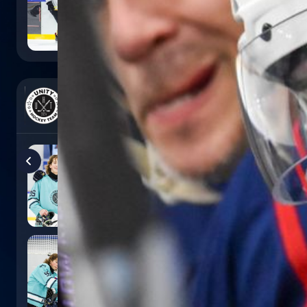
0
:
5