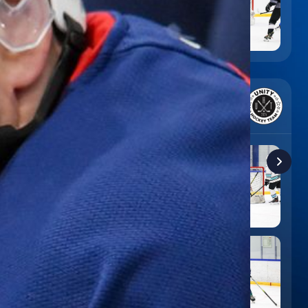
6
:
9