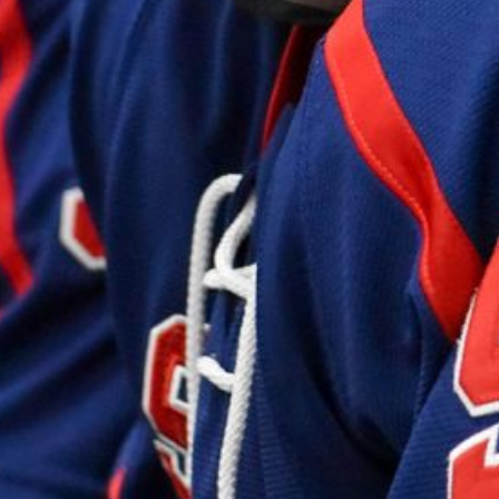
3
:
2