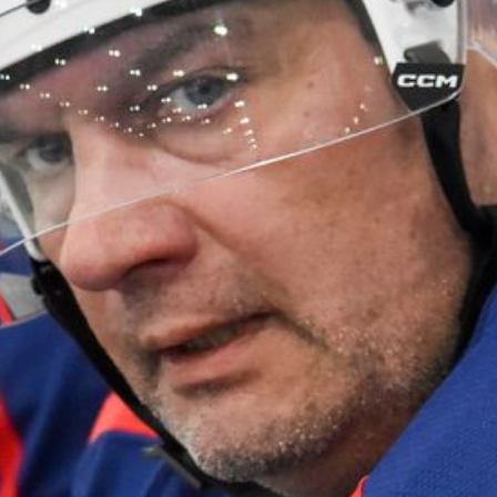
1
:
8