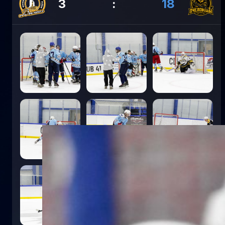
3
:
18