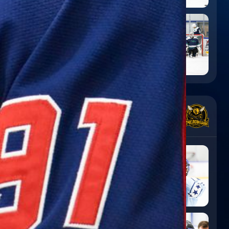
5
:
0