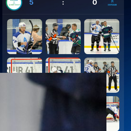
5
:
0