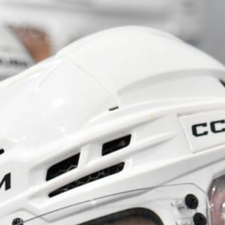
4
:
3