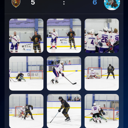
5
:
6