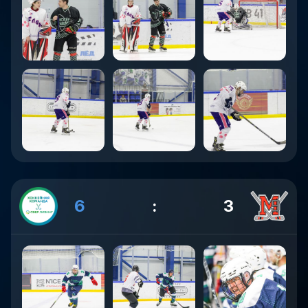
6
:
3