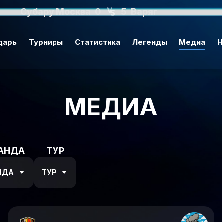
Субару Москва
0
5
Варяг
дарь
Турниры
Статистика
Легенды
Медиа
Н
МЕДИА
АНДА
ТУР
НДА
ТУР