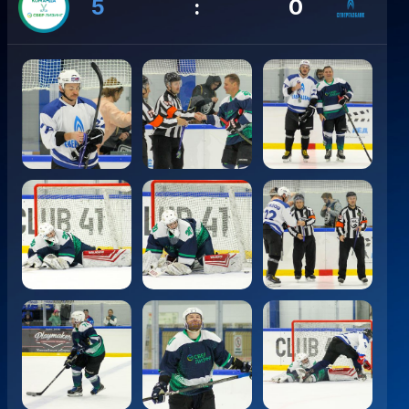
5
:
0