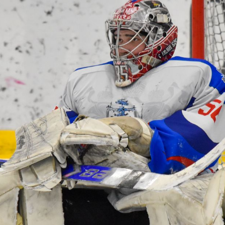
1
:
8