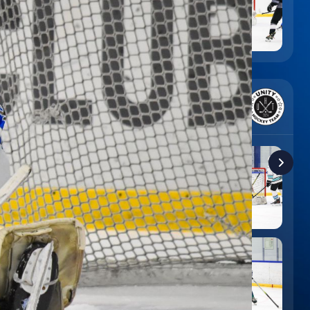
6
:
9