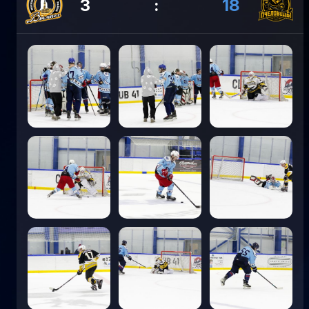
3
:
18