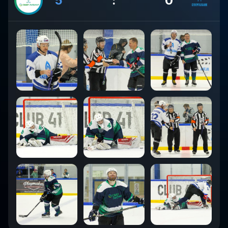
5
:
0