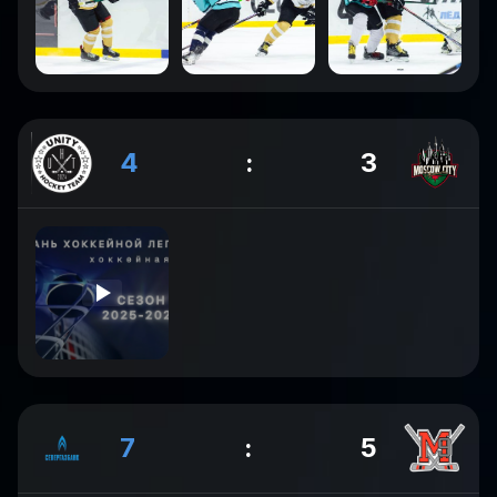
4
:
3
7
:
5