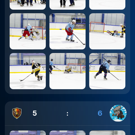
5
:
6