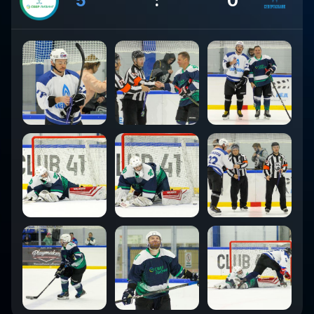
5
:
0