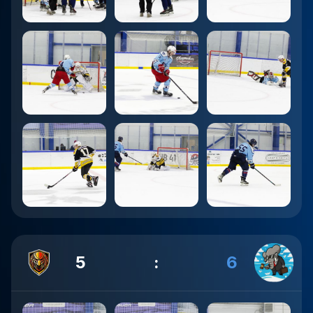
5
:
6