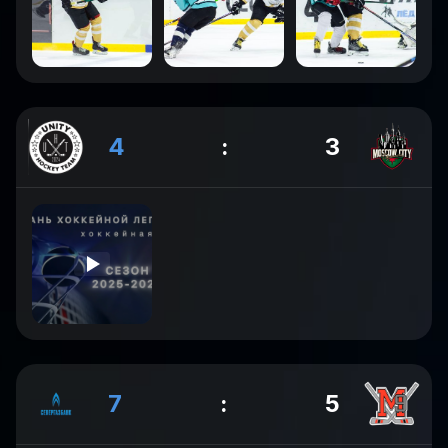
4
:
3
7
:
5