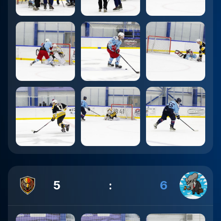
5
:
6