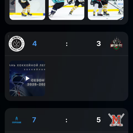
4
:
3
7
:
5