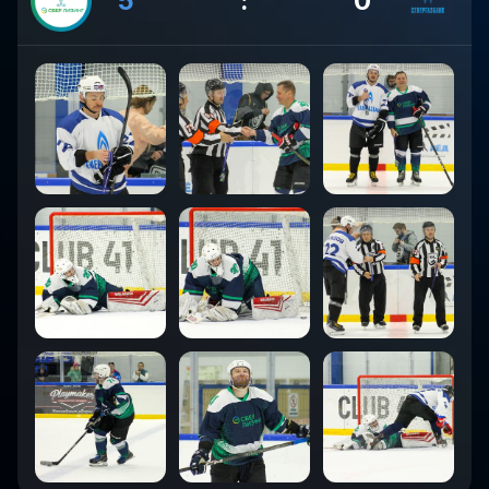
5
:
0