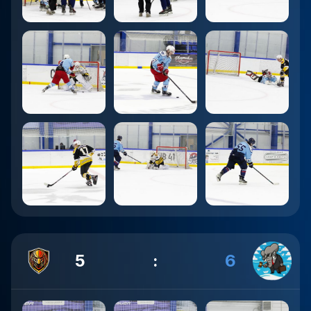
5
:
6