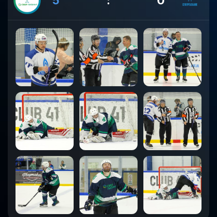
5
:
0