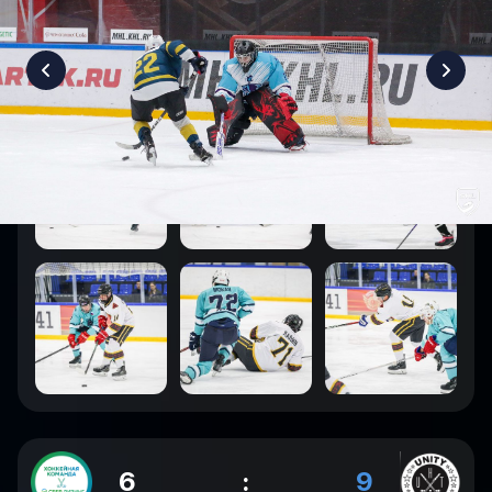
6
:
9