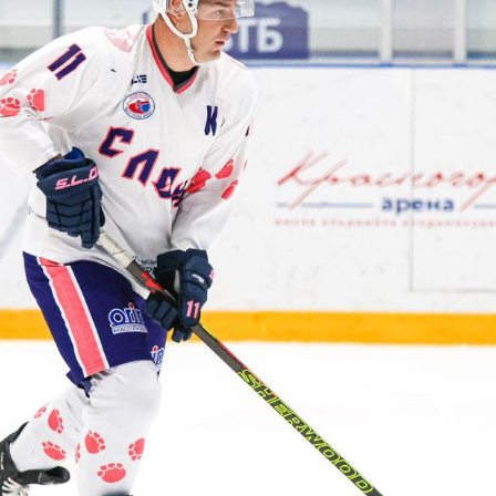
1
:
8