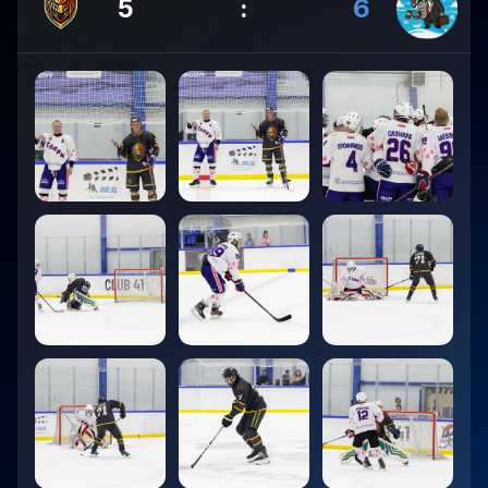
5
:
6