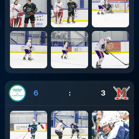
6
:
3