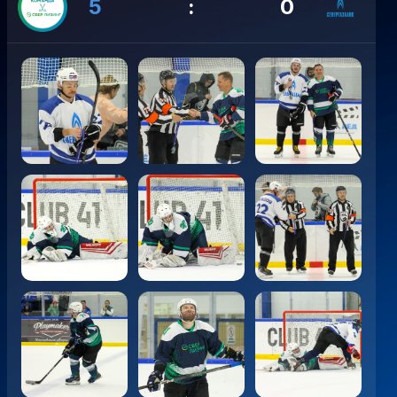
5
:
0