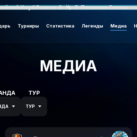
кейный Клуб Ракета
0
5
Пляжные Слоны
дарь
Турниры
Статистика
Легенды
Медиа
Н
МЕДИА
АНДА
ТУР
НДА
ТУР