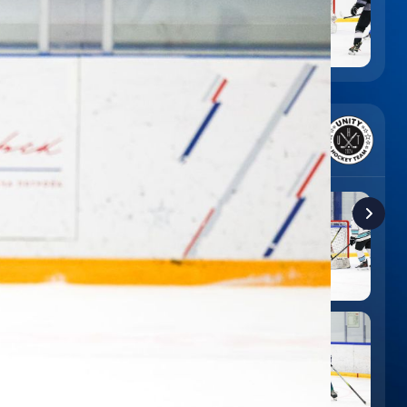
6
:
9