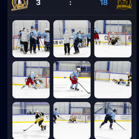
3
:
18