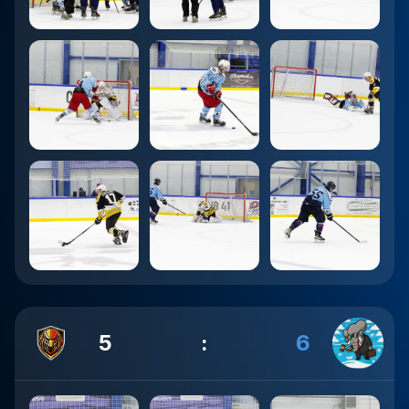
5
:
6