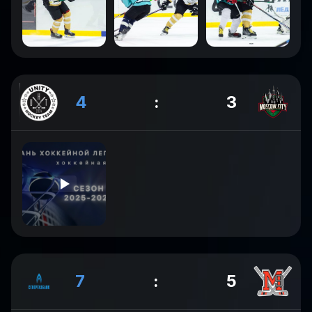
4
:
3
7
:
5