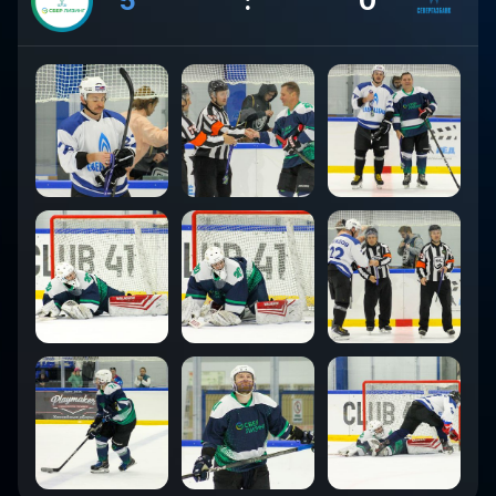
5
:
0