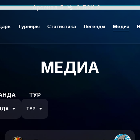
Арсенал
5
0
БСК-2
дарь
Турниры
Статистика
Легенды
Медиа
Н
МЕДИА
АНДА
ТУР
НДА
ТУР