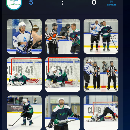
5
:
0