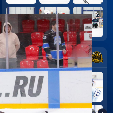
5
:
0