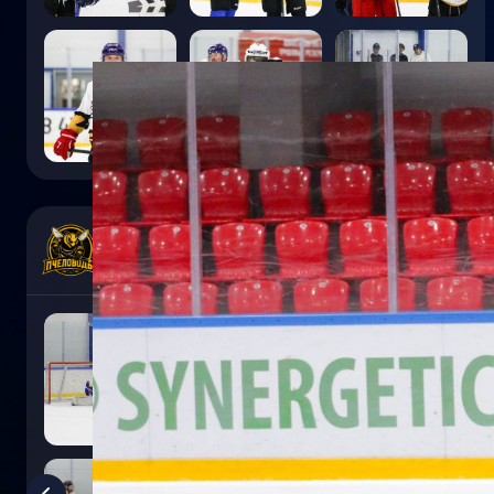
7
:
5