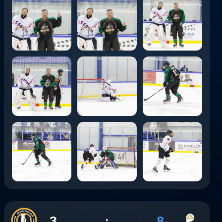
3
:
8