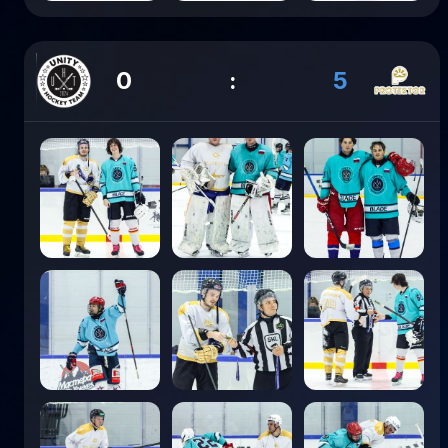
0
:
5