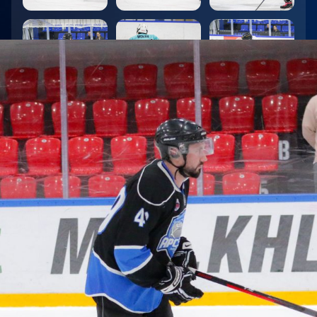
3
:
2