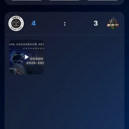
4
:
3