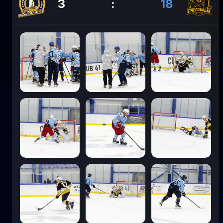
3
:
18