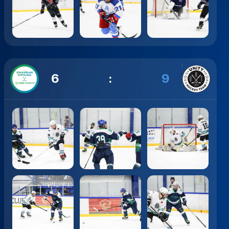
6
:
9