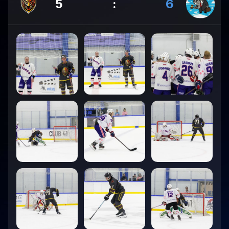
5
:
6