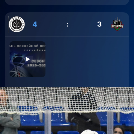
4
:
3