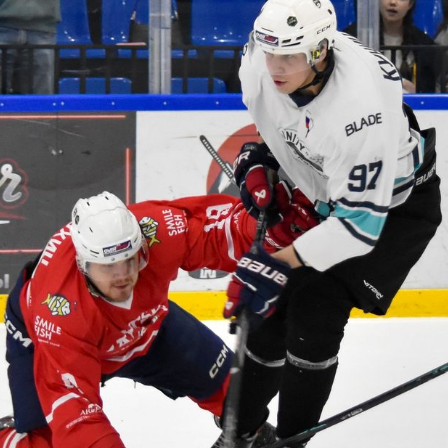
1
:
8