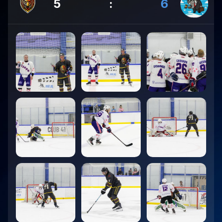
5
:
6