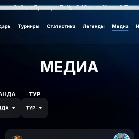
ЗайцевБразерс
7
6
Юнити Хоккей Тим
дарь
Турниры
Статистика
Легенды
Медиа
Н
МЕДИА
АНДА
ТУР
НДА
ТУР