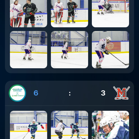
6
:
3