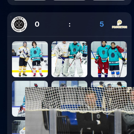
0
:
5