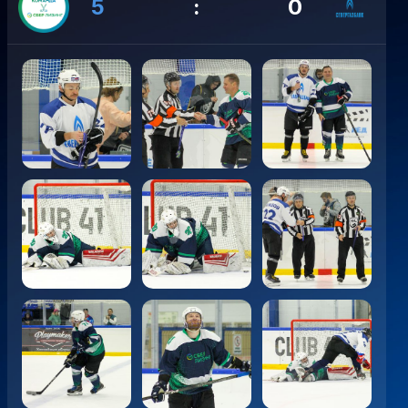
5
:
0