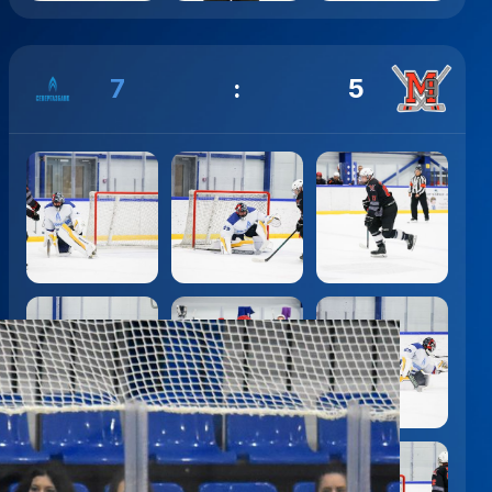
7
:
5