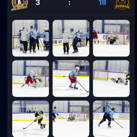
3
:
18