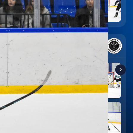
6
:
9