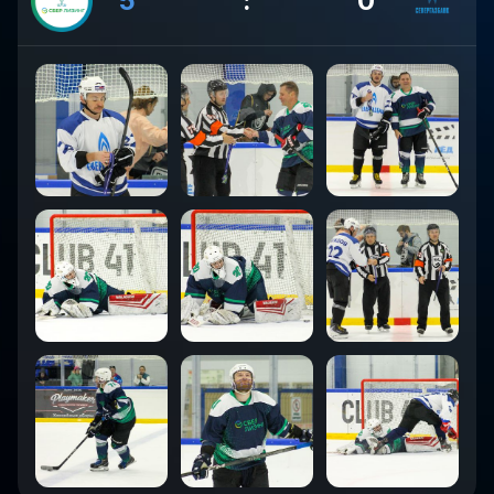
5
:
0