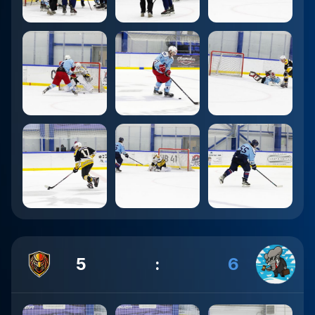
5
:
6