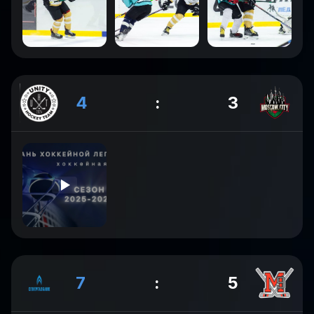
4
:
3
7
:
5