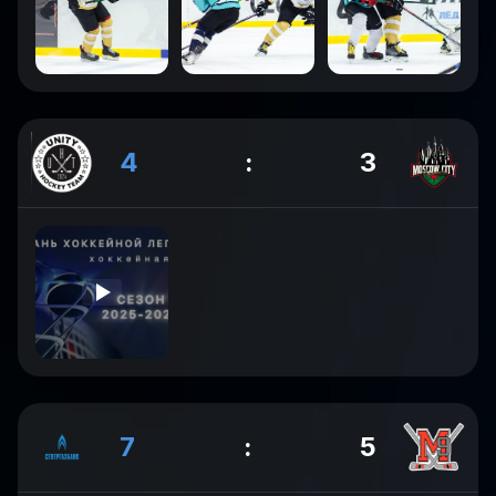
4
:
3
7
:
5