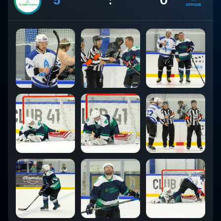
5
:
0