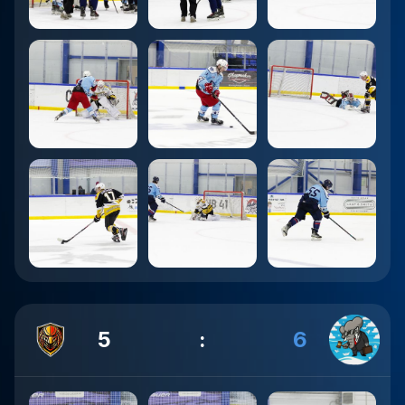
5
:
6