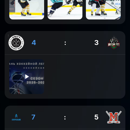
4
:
3
7
:
5