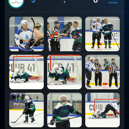
5
:
0