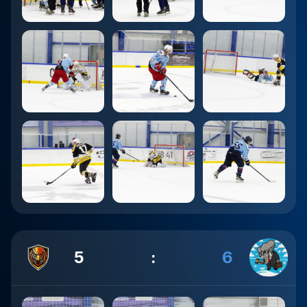
5
:
6