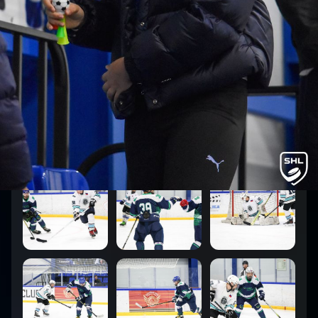
6
:
9