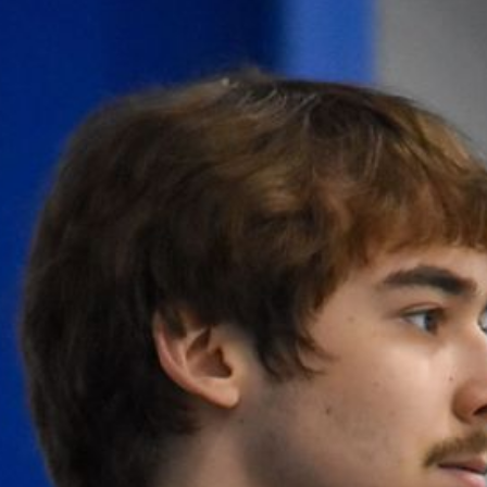
4
:
3