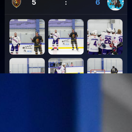
5
:
6