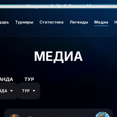
Хищники
2
2
Боевая Машина
дарь
Турниры
Статистика
Легенды
Медиа
Н
МЕДИА
АНДА
ТУР
НДА
ТУР