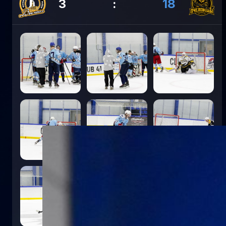
3
:
18