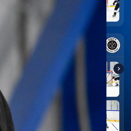
6
:
9