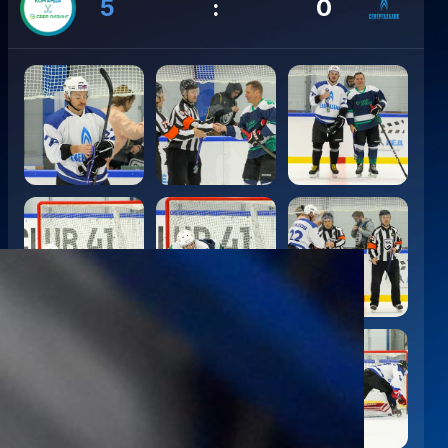
5
:
0