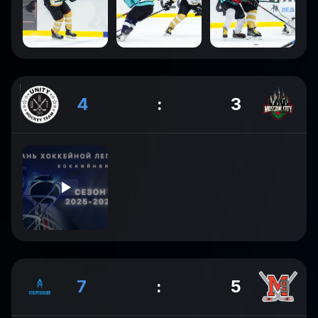
4
:
3
7
:
5