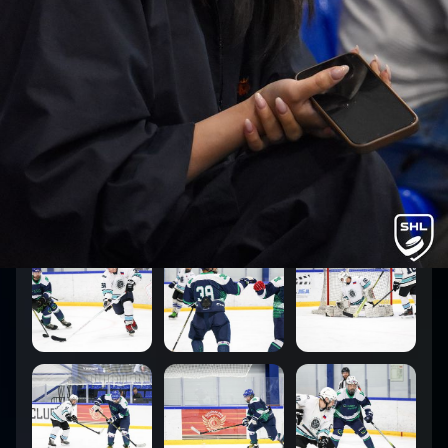
6
:
9