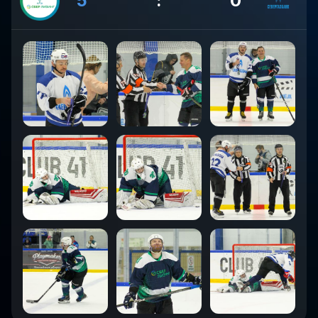
5
:
0