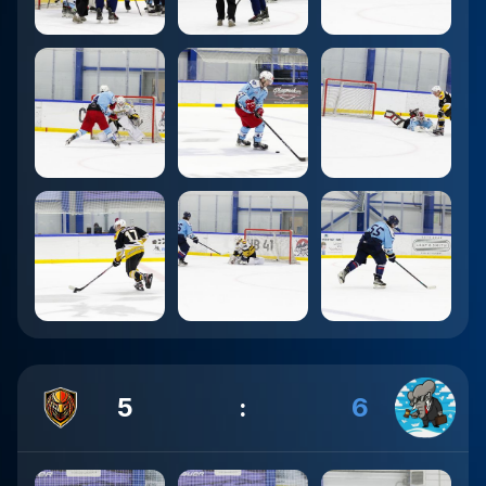
5
:
6