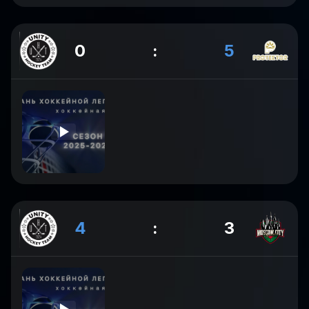
0
:
5
4
:
3