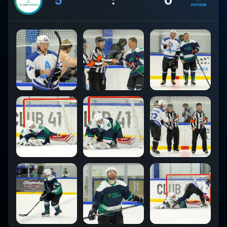
5
:
0