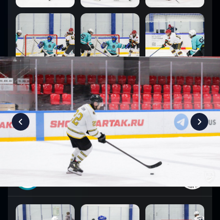
6
:
9