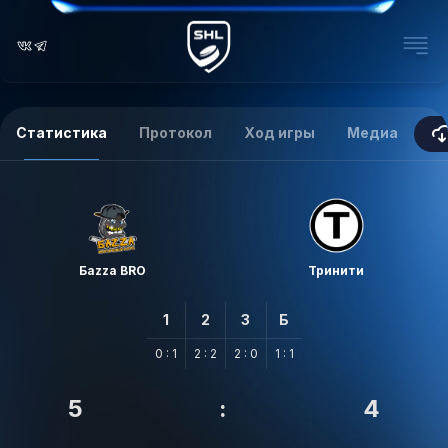
Статистика
Протокол
Ход игры
Медиа
Баzzа BRO
Тринити
1
2
3
Б
0 : 1
2 : 2
2 : 0
1 : 1
5
:
4