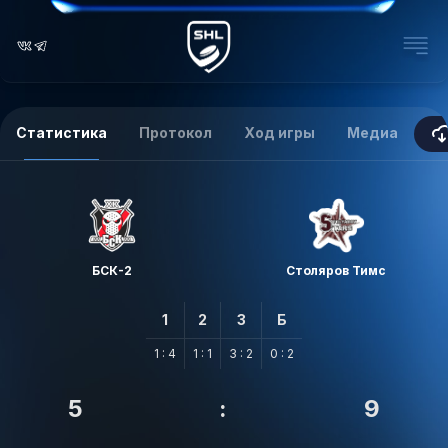
Статистика
Протокол
Ход игры
Медиа
БСК-2
Столяров Тимс
1
2
3
Б
1 : 4
1 : 1
3 : 2
0 : 2
5
:
9