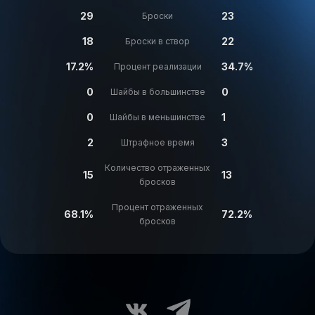
29
23
Броски
18
22
Броски в створ
17.2%
34.7%
Процент реализации
0
0
Шайбы в большинстве
0
1
Шайбы в меньшинстве
2
3
Штрафное время
Количество отраженных
15
13
бросков
Процент отраженных
68.1%
72.2%
бросков