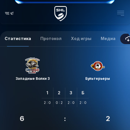
Статистика
Протокол
Ход игры
Медиа
Западные Волки 3
Бультерьеры
1
2
3
Б
2 : 0
0 : 2
2 : 0
2 : 0
6
:
2