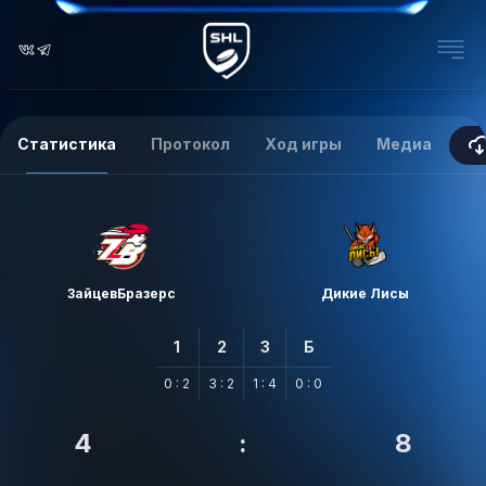
Статистика
Протокол
Ход игры
Медиа
ЗайцевБразерс
Дикие Лисы
1
2
3
Б
0 : 2
3 : 2
1 : 4
0 : 0
4
:
8