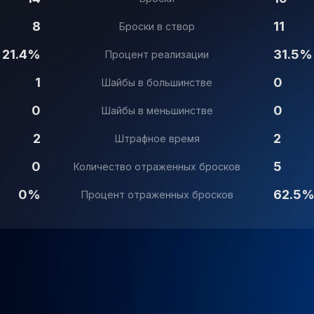
8
11
Броски в створ
21.4%
31.5%
Процент реализации
1
0
Шайбы в большинстве
0
0
Шайбы в меньшинстве
2
2
Штрафное время
0
5
Количество отраженных бросков
0%
62.5
Процент отраженных бросков