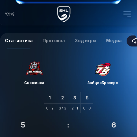
Статистика
Протокол
Ход игры
Медиа
Снежинка
ЗайцевБразерс
1
2
3
Б
0 : 2
3 : 3
2 : 1
0 : 0
5
:
6