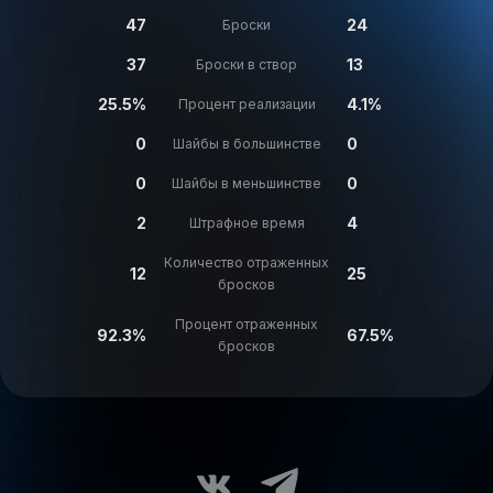
47
24
Броски
37
13
Броски в створ
25.5%
4.1%
Процент реализации
0
0
Шайбы в большинстве
0
0
Шайбы в меньшинстве
2
4
Штрафное время
Количество отраженных
12
25
бросков
Процент отраженных
92.3%
67.5%
бросков