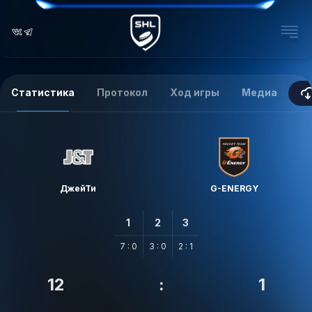
Статистика
Протокол
Ход игры
Медиа
ДжейТи
G-ENERGY
1
2
3
7 : 0
3 : 0
2 : 1
12
:
1