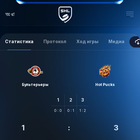
Статистика
Протокол
Ход игры
Медиа
Бультерьеры
Hot Pucks
1
2
3
0 : 0
0 : 1
1 : 2
1
:
3