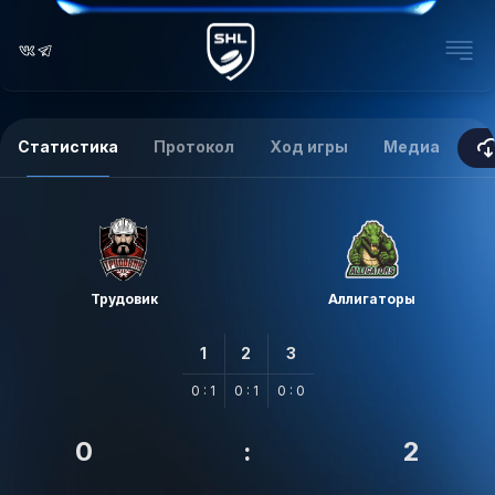
Статистика
Протокол
Ход игры
Медиа
Трудовик
Аллигаторы
1
2
3
0 : 1
0 : 1
0 : 0
0
:
2