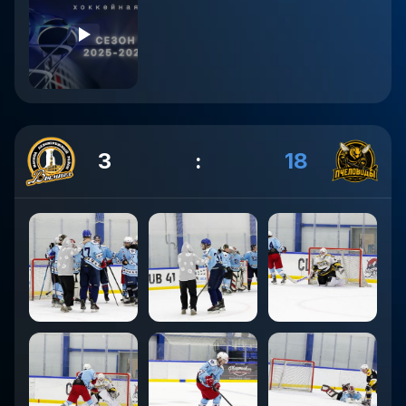
3
:
18