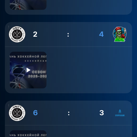
2
:
4
6
:
3