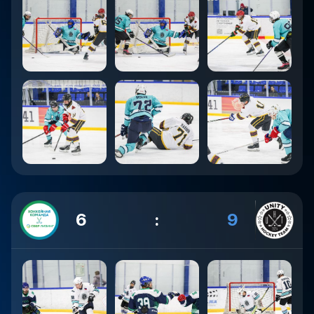
6
:
9