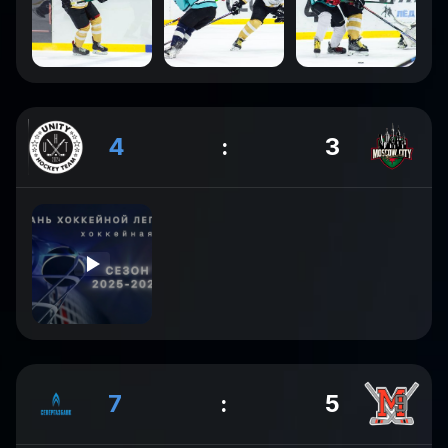
4
:
3
7
:
5