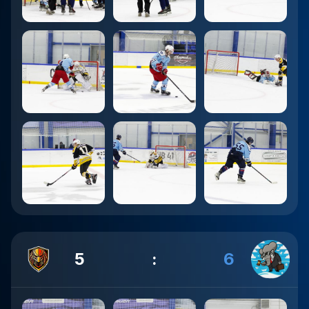
5
:
6