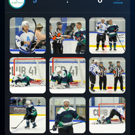
5
:
0