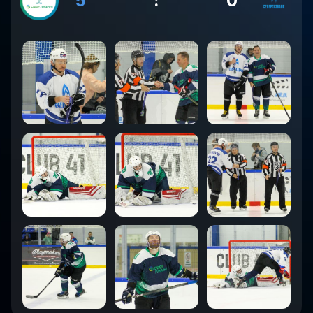
5
:
0