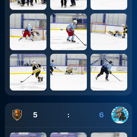
5
:
6