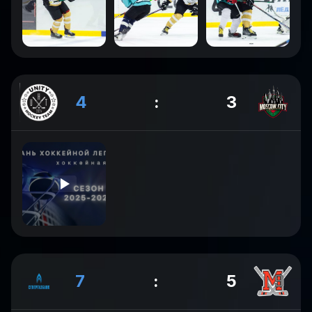
4
:
3
7
:
5